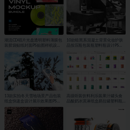
潮流CD唱片光盘透明塑料薄膜包
10款暗黑系混凝土背景化妆护肤
装胶袋贴纸封面PS贴图样机设计
品按压瓶包装瓶塑料瓶设计PS展
素材
示贴图样机模板素材
13款实拍冬天雪地场景产品包装
高级听装饮料利乐装果汁罐头食
纸盒快递盒设计展示效果图PS贴
品酸奶冰淇淋纸盒易拉罐塑料瓶
图样机模板
PSD样机