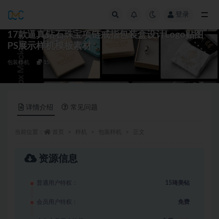
登录
全部
17款逼真钻石珠宝项链戒指包装盒设计Logo贴图
PS展示样机模板素材
包装样机
15
详情介绍
常见问题
当前位置：
首页
样机
包装样机
正文
资源信息
普通用户特权：
15琦美钻
会员用户特权：
免费