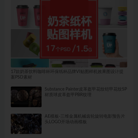
17款奶茶饮料咖啡杯环保纸杯品牌VI贴图样机效果图设计提
案PSD素材
Substance Painter皮革盔甲花纹铠甲花纹SP
材质球皮革盔甲PBR纹理
AE模板-三维金属机械齿轮旋转电影预告片
头LOGO开场动画模板