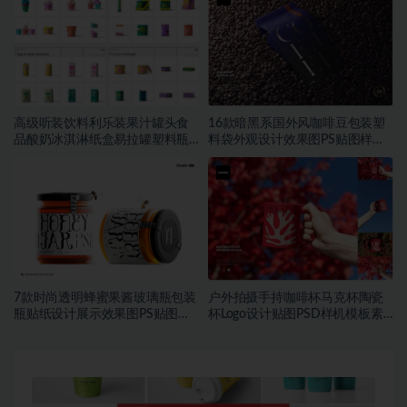
高级听装饮料利乐装果汁罐头食
16款暗黑系国外风咖啡豆包装塑
品酸奶冰淇淋纸盒易拉罐塑料瓶
料袋外观设计效果图PS贴图样机
PSD样机
MOCKUP模板素材
7款时尚透明蜂蜜果酱玻璃瓶包装
户外拍摄手持咖啡杯马克杯陶瓷
瓶贴纸设计展示效果图PS贴图样
杯Logo设计贴图PSD样机模板素
机模板
材