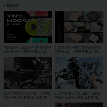
相关文章
潮流CD唱片光盘透明塑料薄膜包
17款逼真钻石珠宝项链戒指包装
装胶袋贴纸封面PS贴图样机设计
盒设计Logo贴图PS展示样机模板
素材
素材
10款暗黑系混凝土背景化妆护肤
13款实拍冬天雪地场景产品包装
品按压瓶包装瓶塑料瓶设计PS展
纸盒快递盒设计展示效果图PS贴
示贴图样机模板素材
图样机模板