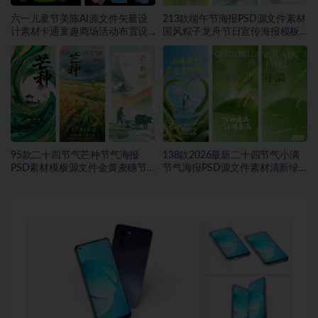
六一儿童节美陈AI源文件矢量设
213款端午节海报PSD源文件素材
计素材卡通童趣商场活动布置设
国风粽子龙舟节日宣传海报模板
计模板合集~1548期
合集~1457期
95款二十四节气芒种节气海报
138款2026最新二十四节气小满
PSD素材模板源文件金黄麦穗节
节气海报PSD源文件素材清新绿
日宣传海报合集~1543期
色麦穗节日宣传海报合集~1542
期