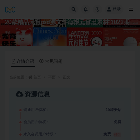
登录
全部
20款精品元宵psd源文件海报元宵节素材 1022期
平面
15
详情介绍
常见问题
当前位置：
首页
平面
正文
资源信息
普通用户特权：
15琦美钻
会员用户特权：
免费
永久会员用户特权：
免费
推荐