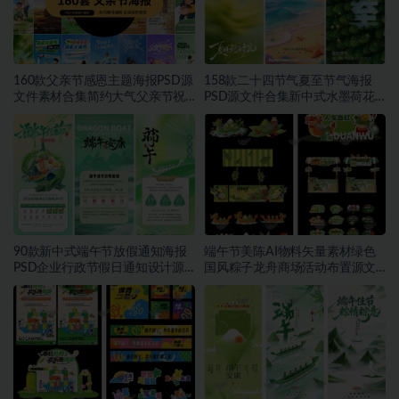
160款父亲节感恩主题海报PSD源
158款二十四节气夏至节气海报
文件素材合集简约大气父亲节祝
PSD源文件合集新中式水墨荷花
福宣传设计素材~1559期
二十四节气朋友圈宣传模板素材
~1553期
90款新中式端午节放假通知海报
端午节美陈AI物料矢量素材绿色
PSD企业行政节假日通知设计源
国风粽子龙舟商场活动布置源文
文件素材~1552期
件模板素材~1549期