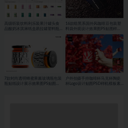
高级听装饮料利乐装果汁罐头食
16款暗黑系国外风咖啡豆包装塑
品酸奶冰淇淋纸盒易拉罐塑料瓶
料袋外观设计效果图PS贴图样机
PSD样机
MOCKUP模板素材
7款时尚透明蜂蜜果酱玻璃瓶包装
户外拍摄手持咖啡杯马克杯陶瓷
瓶贴纸设计展示效果图PS贴图样
杯Logo设计贴图PSD样机模板素
机模板
材