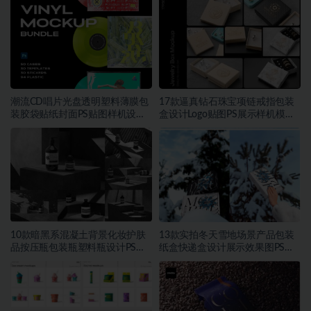
潮流CD唱片光盘透明塑料薄膜包
17款逼真钻石珠宝项链戒指包装
装胶袋贴纸封面PS贴图样机设计
盒设计Logo贴图PS展示样机模板
素材
素材
10款暗黑系混凝土背景化妆护肤
13款实拍冬天雪地场景产品包装
品按压瓶包装瓶塑料瓶设计PS展
纸盒快递盒设计展示效果图PS贴
示贴图样机模板素材
图样机模板