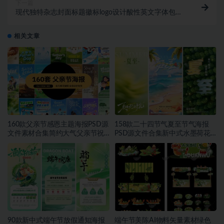
下一篇
现代独特杂志封面标题徽标logo设计酸性英文字体包
AGELIX – Modern Serif Ty
相关文章
160款父亲节感恩主题海报PSD源
158款二十四节气夏至节气海报
文件素材合集简约大气父亲节祝
PSD源文件合集新中式水墨荷花
福宣传设计素材~1559期
二十四节气朋友圈宣传模板素材
~1553期
90款新中式端午节放假通知海报
端午节美陈AI物料矢量素材绿色