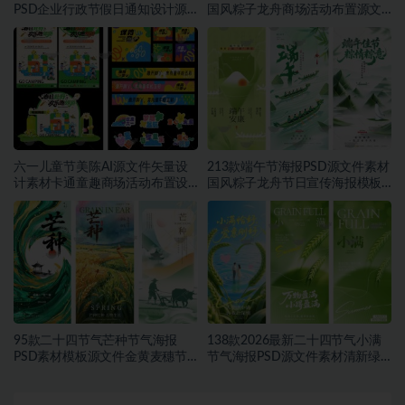
PSD企业行政节假日通知设计源
国风粽子龙舟商场活动布置源文
文件素材~1552期
件模板素材~1549期
六一儿童节美陈AI源文件矢量设
213款端午节海报PSD源文件素材
计素材卡通童趣商场活动布置设
国风粽子龙舟节日宣传海报模板
计模板合集~1548期
合集~1457期
95款二十四节气芒种节气海报
138款2026最新二十四节气小满
PSD素材模板源文件金黄麦穗节
节气海报PSD源文件素材清新绿
日宣传海报合集~1543期
色麦穗节日宣传海报合集~1542
期