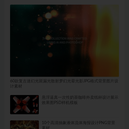
60款复古迷幻光斑漏光散射梦幻光晕光影JPG格式背景图片设
计素材
悬浮逼真一次性奶茶咖啡外卖纸杯设计展示
效果图PSD样机模板
10个高清抽象液体流体海报设计PNG背景
素材