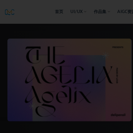
首页
UI/UX
作品集
AIGC资
全部