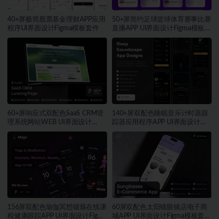
40+屏极简股票基金理财APP应用
50+屏简约足球篮球体育赛事比赛
程序UI界面设计Figma模板套件
直播APP UI界面设计Figma模板套
件
60+屏响应式双配色SaaS CRM管
140+屏双配色睡眠音乐计时器跟
理系统网站WEB UI界面设计
踪器应用程序APP UI界面设计
Figma模板套件
Figma模板
156屏双配色瑜伽冥想锻炼在线课
60屏双配色太阳镜眼镜店电子商
程健康跟踪APP UI界面设计Figma
城APP UI界面设计Figma模板套件