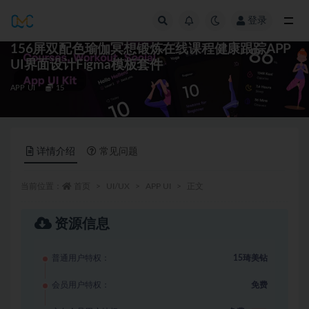
登录
全部
156屏双配色瑜伽冥想锻炼在线课程健康跟踪APP
UI界面设计Figma模板套件
APP UI
15
详情介绍
常见问题
当前位置：
首页
UI/UX
APP UI
正文
资源信息
普通用户特权：
15琦美钻
会员用户特权：
免费