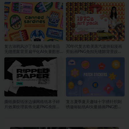
计素材
材
复古涂鸦风沙丁鱼罐头海鲜食品
70年代复古欧美蒸汽波拼贴漫画
无缝图案背景扁平化AI矢量图形
剪贴画PNG免扣无缝隙背景设计
素材
素材
撕纸撕裂纸张边缘网格纸本子碎
复古夏季夏天趣味十字绣针织刺
片效果纹理装饰元素PNG免抠图
绣徽标贴纸AI矢量插画PNG图片
片素材
设计素材