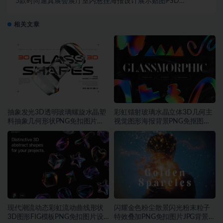
5款时尚逼真展会展厅室内悬挂海报设计展示贴图PSD
样机模板合集
相关文章
抽象发光3D透明玻璃螺旋水晶塑
彩虹镭射玻璃水晶立体3D几何主
料抽象几何形状PNG免扣图片设
视觉图形海报背景PNG免抠图片
计素材
素材
现代潮流动态彩虹流动曲线形状
闪耀金色粉尘散景闪光粉末粒子
3D图形FIG模板PNG免扣图片设
特效叠加PNG免扣图片JPG背景素