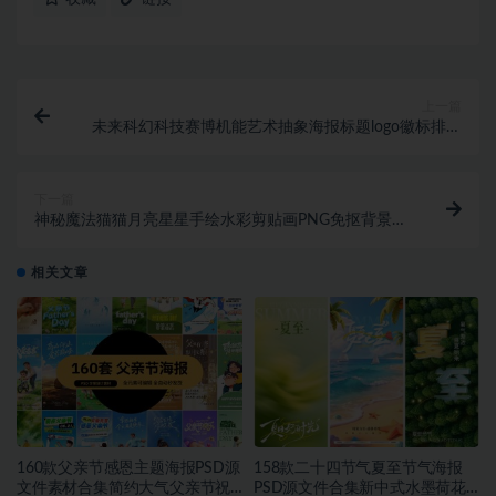
上一篇
未来科幻科技赛博机能艺术抽象海报标题logo徽标排版
英文字体设计素材 Algem by Studio
下一篇
神秘魔法猫猫月亮星星手绘水彩剪贴画PNG免抠背景图
设计素材
相关文章
160款父亲节感恩主题海报PSD源
158款二十四节气夏至节气海报
文件素材合集简约大气父亲节祝
PSD源文件合集新中式水墨荷花