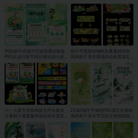
福宣传设计素材~1559期
二十四节气朋友圈宣传模板素材
~1553期
90款新中式端午节放假通知海报
端午节美陈AI物料矢量素材绿色
PSD企业行政节假日通知设计源
国风粽子龙舟商场活动布置源文
文件素材~1552期
件模板素材~1549期
六一儿童节美陈AI源文件矢量设
213款端午节海报PSD源文件素材
计素材卡通童趣商场活动布置设
国风粽子龙舟节日宣传海报模板
计模板合集~1548期
合集~1457期