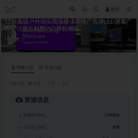
登录
全部
11款高级户外街头商场楼体车体广告牌LED屏幕广
告设计展示贴图PSD样机模板
平面
15
详情介绍
常见问题
当前位置：
首页
平面
正文
资源信息
普通用户特权：
15琦美钻
会员用户特权：
免费