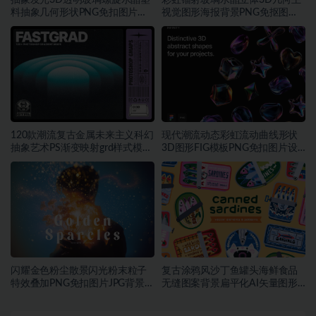
抽象发光3D透明玻璃螺旋水晶塑
彩虹镭射玻璃水晶立体3D几何主
料抽象几何形状PNG免扣图片设
视觉图形海报背景PNG免抠图片
计素材
素材
120款潮流复古金属未来主义科幻
现代潮流动态彩虹流动曲线形状
抽象艺术PS渐变映射grd样式模板
3D图形FIG模板PNG免扣图片设
素材
计素材
闪耀金色粉尘散景闪光粉末粒子
复古涂鸦风沙丁鱼罐头海鲜食品
特效叠加PNG免扣图片JPG背景素
无缝图案背景扁平化AI矢量图形
材
素材