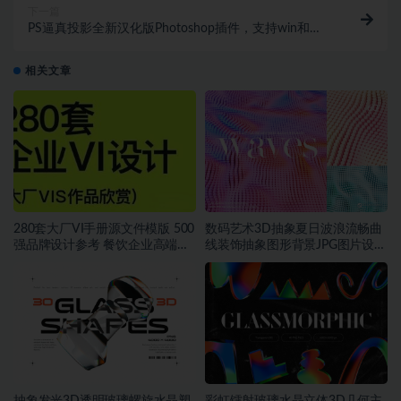
下一篇
PS逼真投影全新汉化版Photoshop插件，支持win和
mac双系统
相关文章
280套大厂VI手册源文件模版 500
数码艺术3D抽象夏日波浪流畅曲
强品牌设计参考 餐饮企业高端矢
线装饰抽象图形背景JPG图片设计
量~1534期
素材