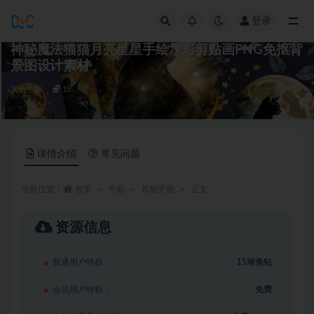
登录
全部
神秘魔法猫猫月亮星星手绘水彩剪贴画PNG免抠背
景图设计素材
其他平面
15
详情介绍
常见问题
当前位置：
首页
平面
其他平面
正文
资源信息
普通用户特权：
15琦美钻
会员用户特权：
免费