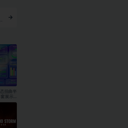
设
液态扭曲半
弹窗展示