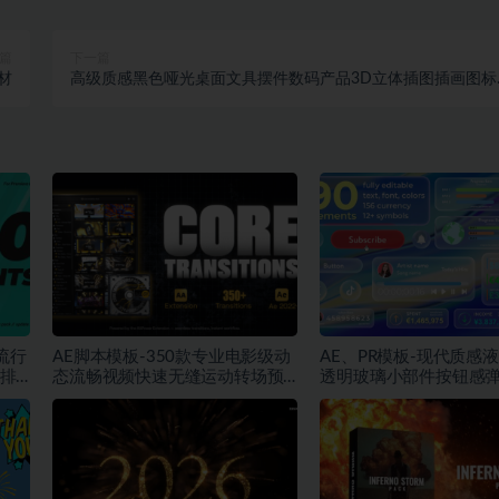
篇
下一篇
材
高级质感黑色哑光桌面文具摆件数码产品3D立体插图插画图标
计素材
流行
AE脚本模板-350款专业电影级动
AE、PR模板-现代质感
排
态流畅视频快速无缝运动转场预
透明玻璃小部件按钮感
设
动画素材