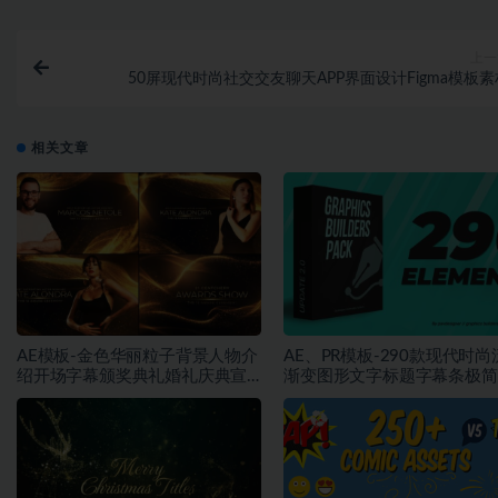
上一
50屏现代时尚社交交友聊天APP界面设计Figma模板素
相关文章
AE模板-金色华丽粒子背景人物介
AE、PR模板-290款现代时尚
绍开场字幕颁奖典礼婚礼庆典宣
渐变图形文字标题字幕条极简
传动画
版动画