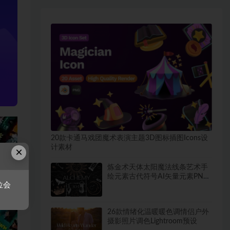
20款卡通马戏团魔术表演主题3D图标插图Icons设
计素材
×
炼金术天体太阳魔法线条艺术手
绘元素古代符号AI矢量元素PNG
位会
免扣设计素材
26款情绪化温暖暖色调情侣户外
摄影照片调色Lightroom预设