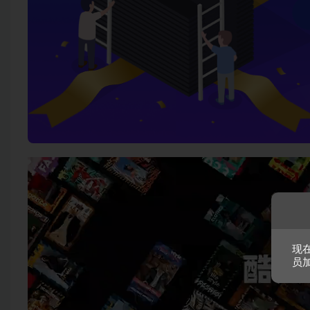
视
频
播
放
器
现
员