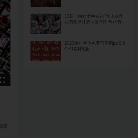
10款时尚女士半袖衫T恤上衣印
花图案设计展示效果图PS贴图样
机模板合集
2023兔年字体免费可商用ps源文
件AI素材笔触
链接