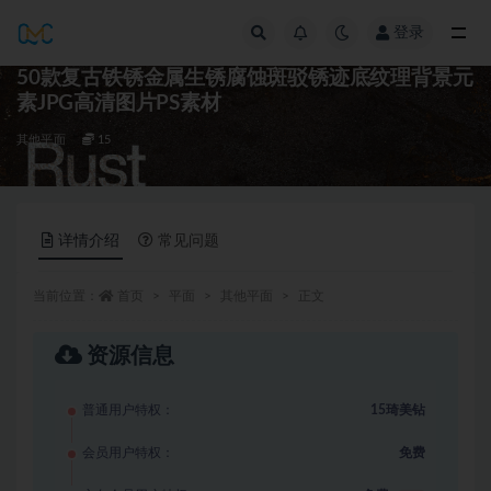
登录
全部
50款复古铁锈金属生锈腐蚀斑驳锈迹底纹理背景元
素JPG高清图片PS素材
其他平面
15
详情介绍
常见问题
当前位置：
首页
平面
其他平面
正文
资源信息
普通用户特权：
15琦美钻
会员用户特权：
免费