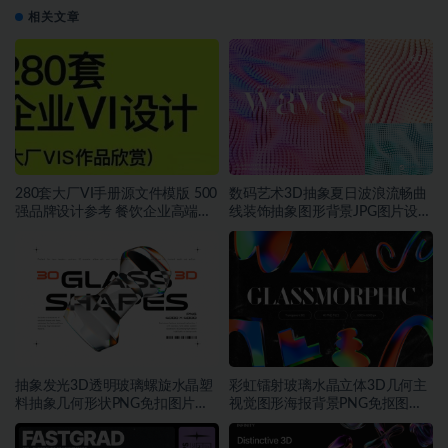
相关文章
280套大厂VI手册源文件模版 500
数码艺术3D抽象夏日波浪流畅曲
强品牌设计参考 餐饮企业高端矢
线装饰抽象图形背景JPG图片设计
量~1534期
素材
抽象发光3D透明玻璃螺旋水晶塑
彩虹镭射玻璃水晶立体3D几何主
料抽象几何形状PNG免扣图片设
视觉图形海报背景PNG免抠图片
计素材
素材