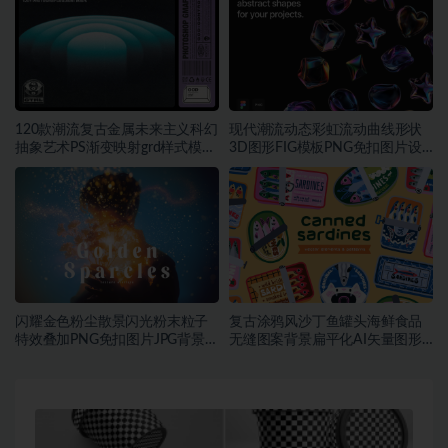
120款潮流复古金属未来主义科幻
现代潮流动态彩虹流动曲线形状
抽象艺术PS渐变映射grd样式模板
3D图形FIG模板PNG免扣图片设
素材
计素材
闪耀金色粉尘散景闪光粉末粒子
复古涂鸦风沙丁鱼罐头海鲜食品
特效叠加PNG免扣图片JPG背景素
无缝图案背景扁平化AI矢量图形
材
素材