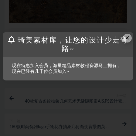
×
声明：
温馨提示：本资源来源于互联网，仅供参考学习使用，若
琦美素材库，让您的设计少走弯
该资源侵犯了您的权益，请联系我们处理。
路~
现在特惠加入会员，海量精品素材教程资源马上拥有，
收藏
链接
现在已经有几千位会员加入~
上一篇
40款复古条纹抽象几何艺术无缝隙图案AI&PS设计素材
包
下一篇
180款时尚优雅logo手绘花卉抽象几何渐变背景图英文
字体设计素材包