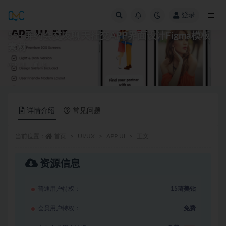
登录
全部
55+屏约会交友聊天社交APP界面设计Figma模板
素材
APP UI
15
详情介绍
常见问题
当前位置：
首页
UI/UX
APP UI
正文
资源信息
普通用户特权：
15琦美钻
会员用户特权：
免费