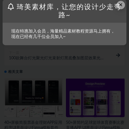
收藏
链接
×
琦美素材库，让您的设计少走弯
路~
上一篇
现在特惠加入会员，海量精品素材教程资源马上拥有，
15款时尚工作证胸牌门禁卡ID卡挂绳设计展示PS智能
现在已经有几千位会员加入~
贴图样机模板
下一篇
100款舞台灯光聚光灯光束射灯黑底叠加图层效果光效
JPG图片素材
相关文章
40+屏极简股票基金理财APP应用
50+屏简约足球篮球体育赛事比赛
程序UI界面设计Figma模板套件
直播APP UI界面设计Figma模板套