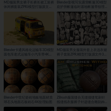
MD服装男女裤子长裤长裙工装裤
Blender影视写实露营帐篷3D模型
休闲裤套装ZPRJ模型打版源文件
庇护所帐篷临时基地帐篷带纹理
3D服装
贴图
Blender卡通风格化运输车3D模型
MD服装男女服装外套上衣连衣裙
面包车老式运输车小汽车带4K纹
裤子套装ZPRJ模型打版源文件3D
理
服装
Blender中世纪瓷砖地板地面材质
ZBrush服装缝合无缝接缝笔刷针
球石头地面石板砖石4K纹理贴图
线缝线衣服裤子针迹缝合雕刻zb
笔刷