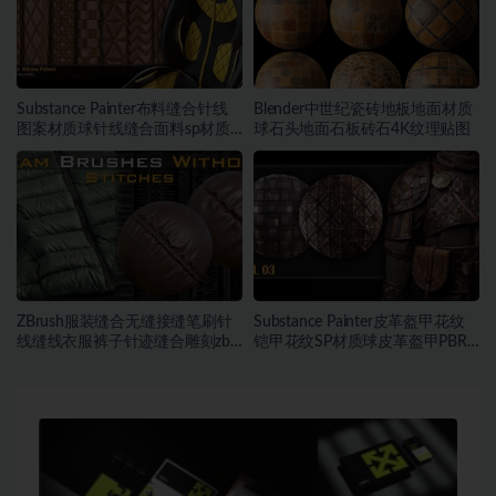
Substance Painter布料缝合针线
Blender中世纪瓷砖地板地面材质
图案材质球针线缝合面料sp材质
球石头地面石板砖石4K纹理贴图
球
ZBrush服装缝合无缝接缝笔刷针
Substance Painter皮革盔甲花纹
线缝线衣服裤子针迹缝合雕刻zb
铠甲花纹SP材质球皮革盔甲PBR
笔刷
纹理