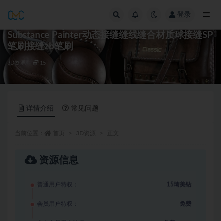
登录
全部
Substance Painter动态接缝缝线缝合材质球接缝SP
笔刷接缝zb笔刷
3D资源
15
详情介绍
常见问题
当前位置：
首页
3D资源
正文
资源信息
普通用户特权：
15琦美钻
会员用户特权：
免费