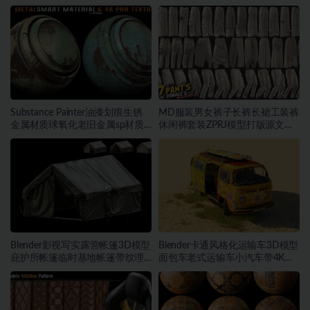
Substance Painter油漆划痕生锈
MD服装男女裤子长裤长裙工装裤
金属材质球氧化老旧金属sp材质
休闲裤套装ZPRJ模型打版源文件
球
3D服装
Blender影视写实露营帐篷3D模型
Blender卡通风格化运输车3D模型
庇护所帐篷临时基地帐篷带纹理
面包车老式运输车小汽车带4K纹
贴图
理