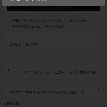
声明：
温馨提示：本资源来源于互联网，仅供参考学习使用，若
该资源侵犯了您的权益，请联系我们处理。
收藏
链接
上一篇
Blender体积云白云户外云烟VDB云海天空烟雾气体资
产库低分辨率云素材
下一篇
Substance Painter服装织物张力压缩材质球褶皱SP笔刷
折痕zb笔刷
相关文章