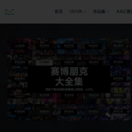
首页
UI/UX
作品集
AIGC资
全部