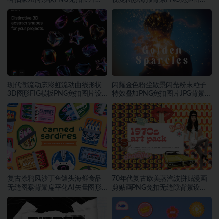
料抽象几何形状PNG免扣图片设
视觉图形海报背景PNG免抠图片
计素材
素材
现代潮流动态彩虹流动曲线形状
闪耀金色粉尘散景闪光粉末粒子
3D图形FIG模板PNG免扣图片设
特效叠加PNG免扣图片JPG背景素
计素材
材
复古涂鸦风沙丁鱼罐头海鲜食品
70年代复古欧美蒸汽波拼贴漫画
无缝图案背景扁平化AI矢量图形
剪贴画PNG免扣无缝隙背景设计
素材
素材