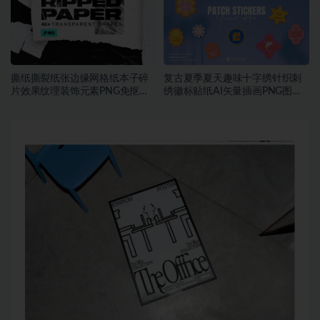
撕纸撕裂纸张边缘网格纸本子碎
复古夏季夏天趣味十字绣针织刺
片效果纹理装饰元素PNG免抠图
绣徽标贴纸AI矢量插画PNG图片
片素材
设计素材