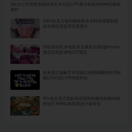
6款办公司场景海报挂画艺术品设计PS展示贴图相框样机模板
素材
100+款复古做旧粗糙帆布布料褶皱皲裂裂
痕划痕纹理肌理背景图片
20款旅拍红外电影风光摄影后期Lightroom
预设及电影调色LUT预设
未来迷幻抽象艺术扭曲位移模糊颗粒纹理标
题LOGO设计PS特效样机
90+复古美式剪贴画剪报剪纸撕纸植物动物
拼贴艺术PNG免抠图设计素材包