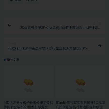
上一篇
20款高级质感3D立体几何抽象图形图标Icons设计素材
包
下一篇
20款科幻未来宇宙星球银河系行星主视觉海报设计PS分
层素材源文件 1039期
相关文章
MD服装男女裤子长裤长裙工装裤
Blender影视写实露营帐篷3D模型
休闲裤套装ZPRJ模型打版源文件
庇护所帐篷临时基地帐篷带纹理