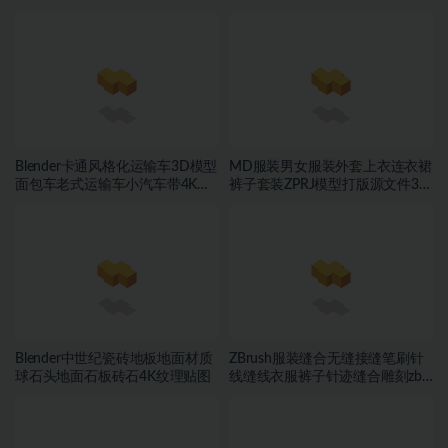
3D服装
贴图
Blender卡通风格化运输车3D模型
MD服装男女服装外套上衣连衣裙
面包车老式运输车小汽车带4K纹
裤子套装ZPRJ模型打版源文件3D
理
服装
Blender中世纪瓷砖地板地面材质
ZBrush服装缝合无缝接缝笔刷针
球石头地面石板砖石4K纹理贴图
线缝线衣服裤子针迹缝合雕刻zb
笔刷