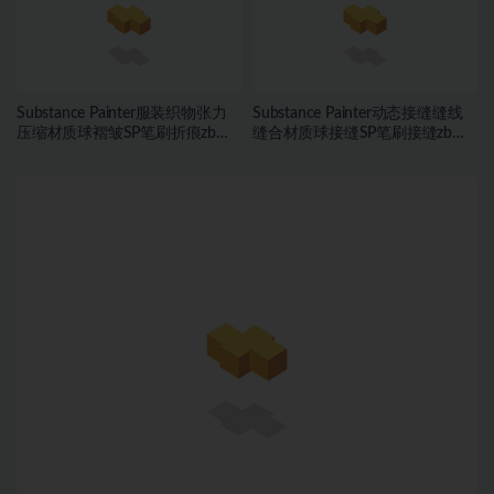
Substance Painter服装织物张力
Substance Painter动态接缝缝线
压缩材质球褶皱SP笔刷折痕zb笔
缝合材质球接缝SP笔刷接缝zb笔
刷
刷