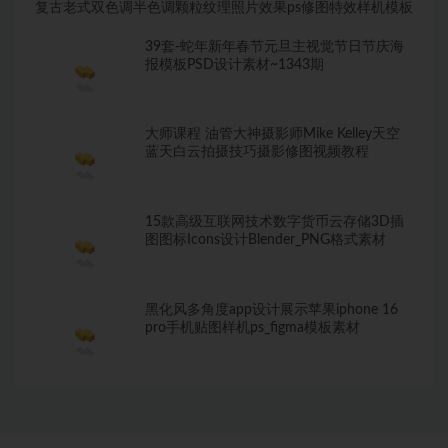
复古老式双色调半色调颗粒纹理照片效果ps修图特效样机模板
39套-蛇年新年春节元旦主视觉节日节庆海
报模板PSD设计素材~1343期
大师课程 油管大神摄影师Mike Kelley天空
蓝天白云拍摄技巧摄影修图视频教程
15款高级互联网技术数字货币云存储3D插
图图标Icons设计Blender_PNG格式素材
黑化风多角度app设计展示苹果iphone 16
pro手机贴图样机ps_figma模板素材