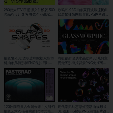
280套大厂VI手册源文件模版 500
数码艺术3D抽象夏日波浪流畅曲
强品牌设计参考 餐饮企业高端矢
线装饰抽象图形背景JPG图片设计
量~1534期
素材
抽象发光3D透明玻璃螺旋水晶塑
彩虹镭射玻璃水晶立体3D几何主
料抽象几何形状PNG免扣图片设
视觉图形海报背景PNG免抠图片
计素材
素材
120款潮流复古金属未来主义科幻
现代潮流动态彩虹流动曲线形状
抽象艺术PS渐变映射grd样式模板
3D图形FIG模板PNG免扣图片设