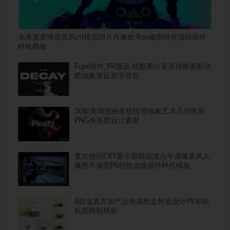
未来派赛博朋克风crt模拟照片肖像效果ps修图特效滤镜插件
样机模板
Fcpx插件_PR预设 炫酷黑白衰变扭曲重影炫
酷抽象逆反差渐变包
30款高清扭曲条纹纹理抽象艺术几何图形
PNG免抠图设计素材
复古做旧CRT显示器模拟波点半调像素风人
像图片修图PS特效滤镜插件样机模板
8款逼真方形产品包装纸盒外观设计PS智能
贴图样机模板