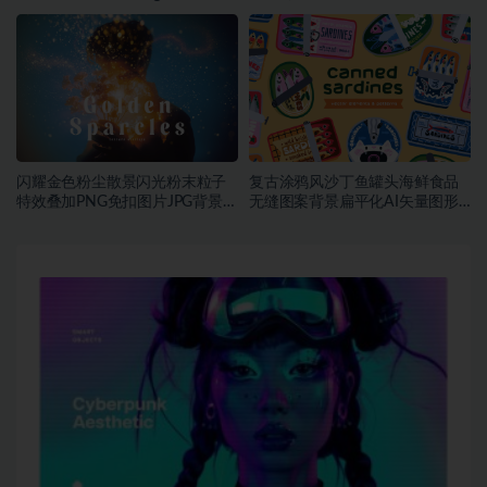
素材
计素材
闪耀金色粉尘散景闪光粉末粒子
复古涂鸦风沙丁鱼罐头海鲜食品
特效叠加PNG免扣图片JPG背景素
无缝图案背景扁平化AI矢量图形
材
素材