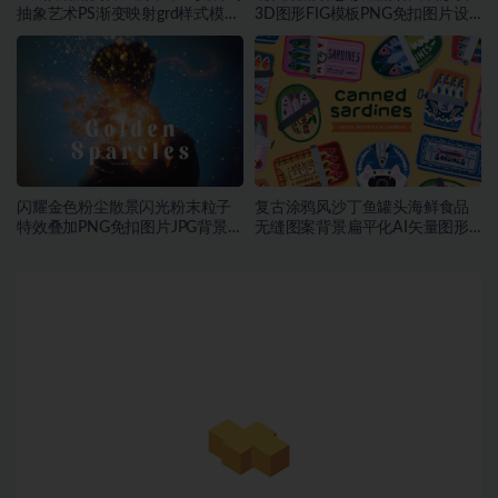
抽象艺术PS渐变映射grd样式模板
3D图形FIG模板PNG免扣图片设
素材
计素材
闪耀金色粉尘散景闪光粉末粒子
复古涂鸦风沙丁鱼罐头海鲜食品
特效叠加PNG免扣图片JPG背景素
无缝图案背景扁平化AI矢量图形
材
素材