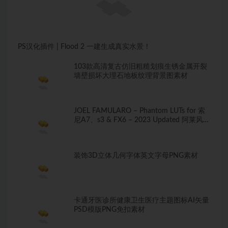
PS汉化插件 | Flood 2 一建生成真实水景！
103款高清复古仿旧粗糙划痕生锈金属开裂
墙壁损坏大理石地板纹理背景图素材
JOEL FAMULARO – Phantom LUTs for 索
尼A7、s3 & FX6 – 2023 Updated 阿莱风格
和胶片风格
装饰3D立体几何字体英文字母PNG素材
卡通牙医诊所健康卫生医疗主题图标AI矢量
PSD模版PNG免扣素材