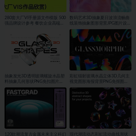
280套大厂VI手册源文件模版 500
数码艺术3D抽象夏日波浪流畅曲
强品牌设计参考 餐饮企业高端矢
线装饰抽象图形背景JPG图片设计
量~1534期
素材
抽象发光3D透明玻璃螺旋水晶塑
彩虹镭射玻璃水晶立体3D几何主
料抽象几何形状PNG免扣图片设
视觉图形海报背景PNG免抠图片
计素材
素材
120款潮流复古金属未来主义科幻
现代潮流动态彩虹流动曲线形状