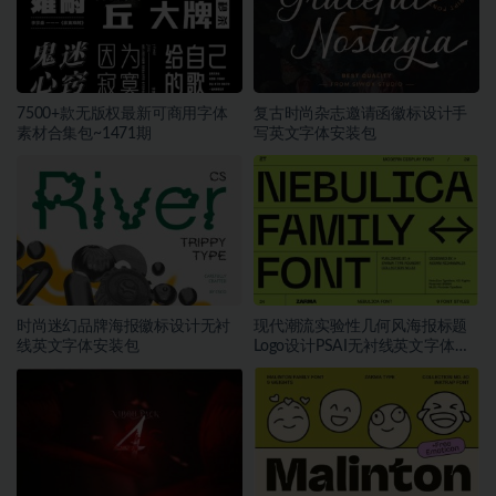
7500+款无版权最新可商用字体
复古时尚杂志邀请函徽标设计手
素材合集包~1471期
写英文字体安装包
时尚迷幻品牌海报徽标设计无衬
现代潮流实验性几何风海报标题
线英文字体安装包
Logo设计PSAI无衬线英文字体安
装包