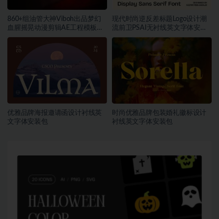
860+组油管大神Viboh出品梦幻
现代时尚逆反差标题Logo设计潮
血腥摇晃动漫剪辑AE工程模板预
流前卫PSAI无衬线英文字体安装
设叠加视频音效字体素材包
包素材
优雅品牌海报邀请函设计衬线英
时尚优雅品牌包装婚礼徽标设计
文字体安装包
衬线英文字体安装包