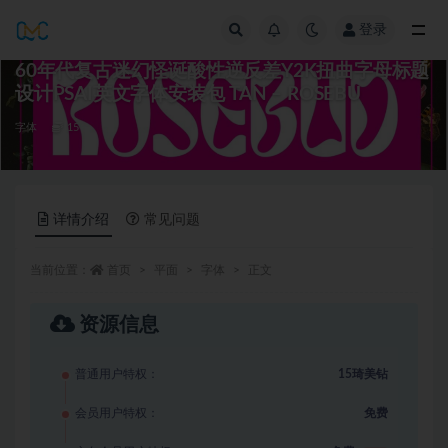
登录
全部
60年代复古迷幻怪诞酸性逆反差Y2K扭曲字母标题
设计PSAI英文字体安装包 TAN – ROSEBU
字体
15
详情介绍
常见问题
当前位置：
首页
平面
字体
正文
资源信息
普通用户特权：
15琦美钻
会员用户特权：
免费