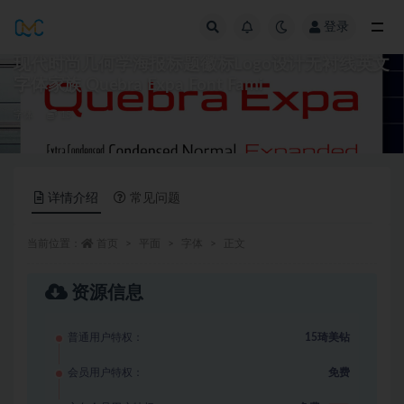
登录
全部
现代时尚几何学海报标题徽标Logo设计无衬线英文
字体家族 Quebra Expa Font Fami
字体
15
详情介绍
常见问题
当前位置：
首页
平面
字体
正文
资源信息
普通用户特权：
15琦美钻
会员用户特权：
免费