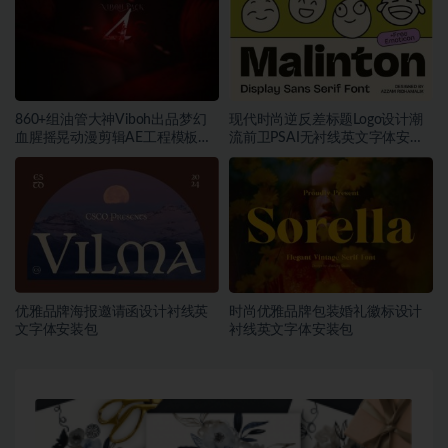
860+组油管大神Viboh出品梦幻
现代时尚逆反差标题Logo设计潮
血腥摇晃动漫剪辑AE工程模板预
流前卫PSAI无衬线英文字体安装
设叠加视频音效字体素材包
包素材
优雅品牌海报邀请函设计衬线英
时尚优雅品牌包装婚礼徽标设计
文字体安装包
衬线英文字体安装包