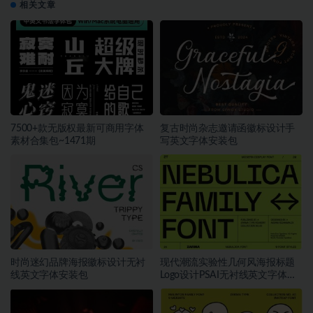
相关文章
7500+款无版权最新可商用字体
复古时尚杂志邀请函徽标设计手
素材合集包~1471期
写英文字体安装包
时尚迷幻品牌海报徽标设计无衬
现代潮流实验性几何风海报标题
线英文字体安装包
Logo设计PSAI无衬线英文字体安
装包