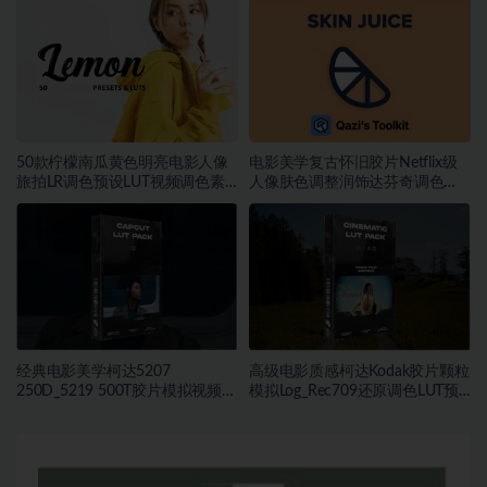
50款柠檬南瓜黄色明亮电影人像
电影美学复古怀旧胶片Netflix级
旅拍LR调色预设LUT视频调色素
人像肤色调整润饰达芬奇调色
材
DCTL插件
经典电影美学柯达5207
高级电影质感柯达Kodak胶片颗粒
250D_5219 500T胶片模拟视频色
模拟Log_Rec709还原调色LUT预
彩分级调色LUT预设
设