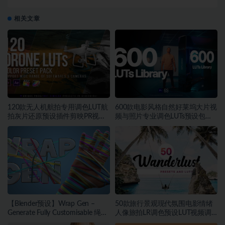
家族 Quebra Expa Font Fami
相关文章
120款无人机航拍专用调色LUT航
600款电影风格自然好莱坞大片视
拍灰片还原预设插件剪映PR视频
频与照片专业调色LUTs预设包素
调色
材
【Blender预设】Wrap Gen –
50款旅行景观现代氛围电影情绪
Generate Fully Customisable 绳索
人像旅拍LR调色预设LUT视频调
包装带缠绕生成器
色素材