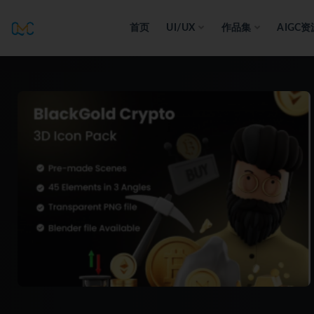
首页
UI/UX
作品集
AIGC资
全部