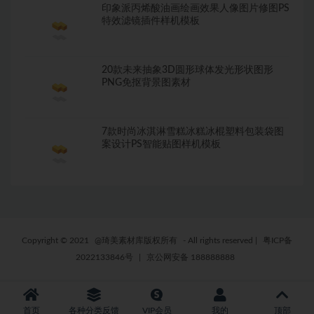
印象派丙烯酸油画绘画效果人像图片修图PS
特效滤镜插件样机模板
20款未来抽象3D圆形球体发光形状图形
PNG免抠背景图素材
7款时尚冰淇淋雪糕冰糕冰棍塑料包装袋图
案设计PS智能贴图样机模板
Copyright © 2021
@琦美素材库版权所有
- All rights reserved
|
粤ICP备
2022133846号
|
京公网安备 188888888
首页
各种分类反馈
VIP会员
我的
顶部