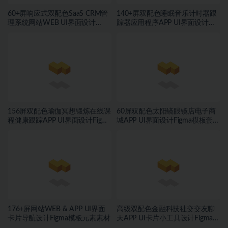
60+屏响应式双配色SaaS CRM管
140+屏双配色睡眠音乐计时器跟
理系统网站WEB UI界面设计
踪器应用程序APP UI界面设计
Figma模板套件
Figma模板
156屏双配色瑜伽冥想锻炼在线课
60屏双配色太阳镜眼镜店电子商
程健康跟踪APP UI界面设计Figma
城APP UI界面设计Figma模板套件
模板套件
素材
176+屏网站WEB & APP UI界面
高级双配色金融科技社交交友聊
卡片导航设计Figma模板元素素材
天APP UI卡片小工具设计Figma格
式素材