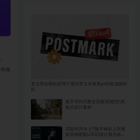
。
件和视
复古喷绘颗粒纹理干墨印章文本效果ps特效滤镜样
机
废弃哥特式教堂宫殿3D模型UE
格式设计素材
20款时尚女士T恤半袖衫上衣服
装装饰图案LOGO设计展示效果