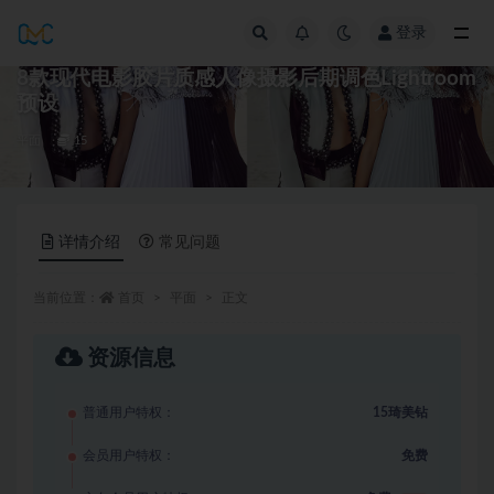
登录
全部
8款现代电影胶片质感人像摄影后期调色Lightroom
预设
平面
15
详情介绍
常见问题
当前位置：
首页
平面
正文
资源信息
普通用户特权：
15琦美钻
会员用户特权：
免费