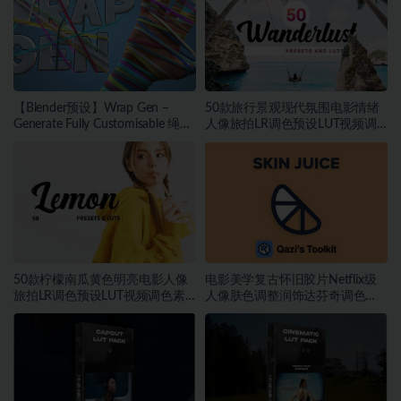
【Blender预设】Wrap Gen –
50款旅行景观现代氛围电影情绪
Generate Fully Customisable 绳索
人像旅拍LR调色预设LUT视频调
包装带缠绕生成器
色素材
50款柠檬南瓜黄色明亮电影人像
电影美学复古怀旧胶片Netflix级
旅拍LR调色预设LUT视频调色素
人像肤色调整润饰达芬奇调色
材
DCTL插件