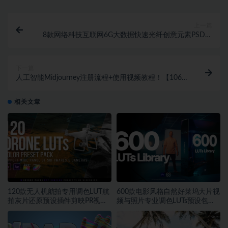
上一篇
8款网络科技互联网6G大数据快速光纤创意元素PSD海
报模板素材
下一篇
人工智能Midjourney注册流程+使用视频教程！【1063
期】
相关文章
120款无人机航拍专用调色LUT航
600款电影风格自然好莱坞大片视
拍灰片还原预设插件剪映PR视频
频与照片专业调色LUTs预设包素
调色
材