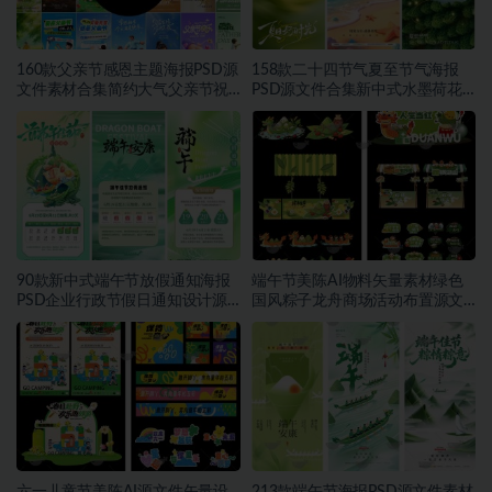
160款父亲节感恩主题海报PSD源
158款二十四节气夏至节气海报
文件素材合集简约大气父亲节祝
PSD源文件合集新中式水墨荷花
福宣传设计素材~1559期
二十四节气朋友圈宣传模板素材
~1553期
90款新中式端午节放假通知海报
端午节美陈AI物料矢量素材绿色
PSD企业行政节假日通知设计源
国风粽子龙舟商场活动布置源文
文件素材~1552期
件模板素材~1549期