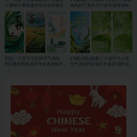
六一儿童节美陈AI源文件矢量设
213款端午节海报PSD源文件素材
计素材卡通童趣商场活动布置设
国风粽子龙舟节日宣传海报模板
计模板合集~1548期
合集~1457期
95款二十四节气芒种节气海报
138款2026最新二十四节气小满
PSD素材模板源文件金黄麦穗节
节气海报PSD源文件素材清新绿
日宣传海报合集~1543期
色麦穗节日宣传海报合集~1542
期