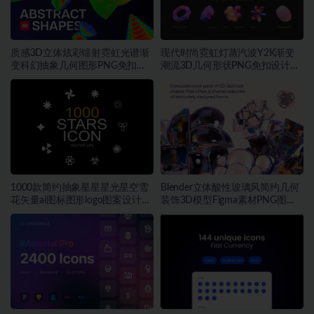
质感3D立体炫彩镭射霓虹光谱渐
现代时尚霓虹灯蒸汽波Y2K渐变
变科幻抽象几何图形PNG免扣设
潮流3D几何形状PNG免扣设计素
计素材
材
1000款简约抽象星星星光星空雪
Blender立体酸性玻璃风简约几何
花矢量ai图标图形logo图案设计素
装饰3D模型Figma素材PNG图片
材
素材