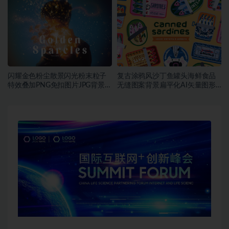
闪耀金色粉尘散景闪光粉末粒子
复古涂鸦风沙丁鱼罐头海鲜食品
特效叠加PNG免扣图片JPG背景素
无缝图案背景扁平化AI矢量图形
材
素材