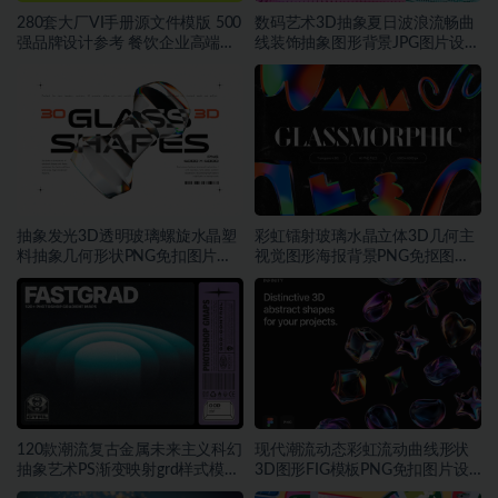
280套大厂VI手册源文件模版 500
数码艺术3D抽象夏日波浪流畅曲
强品牌设计参考 餐饮企业高端矢
线装饰抽象图形背景JPG图片设计
量~1534期
素材
抽象发光3D透明玻璃螺旋水晶塑
彩虹镭射玻璃水晶立体3D几何主
料抽象几何形状PNG免扣图片设
视觉图形海报背景PNG免抠图片
计素材
素材
120款潮流复古金属未来主义科幻
现代潮流动态彩虹流动曲线形状
抽象艺术PS渐变映射grd样式模板
3D图形FIG模板PNG免扣图片设
素材
计素材