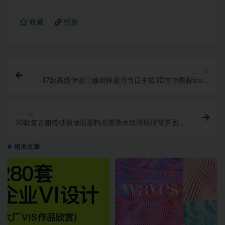
收藏
链接
上一篇
47款高级伊斯兰穆斯林斋月节日主题3D立体图标Icons
设计素材合集
下一篇
20款复古粗糙破裂做旧塑料溶胶墨水纹理肌理背景图片
设计素材
相关文章