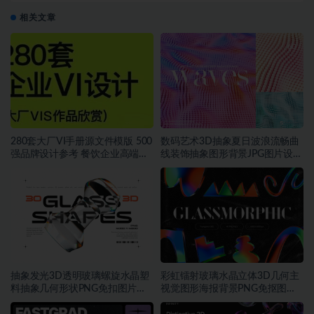
相关文章
280套大厂VI手册源文件模版 500
数码艺术3D抽象夏日波浪流畅曲
强品牌设计参考 餐饮企业高端矢
线装饰抽象图形背景JPG图片设计
量~1534期
素材
抽象发光3D透明玻璃螺旋水晶塑
彩虹镭射玻璃水晶立体3D几何主
料抽象几何形状PNG免扣图片设
视觉图形海报背景PNG免抠图片
计素材
素材