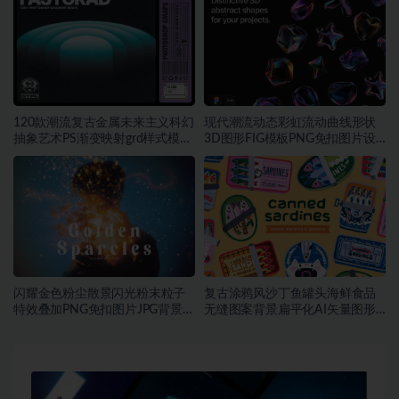
120款潮流复古金属未来主义科幻
现代潮流动态彩虹流动曲线形状
抽象艺术PS渐变映射grd样式模板
3D图形FIG模板PNG免扣图片设
素材
计素材
闪耀金色粉尘散景闪光粉末粒子
复古涂鸦风沙丁鱼罐头海鲜食品
特效叠加PNG免扣图片JPG背景素
无缝图案背景扁平化AI矢量图形
材
素材