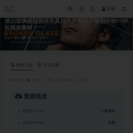
登录
全部
做旧玻璃破裂损坏失真扭曲效果照片修图特效PS样
机模板素材
其他平面
15
详情介绍
常见问题
当前位置：
首页
平面
其他平面
正文
资源信息
普通用户特权：
15琦美钻
会员用户特权：
免费