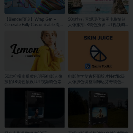
【Blender预设】Wrap Gen –
50款旅行景观现代氛围电影情绪
Generate Fully Customisable 绳索
人像旅拍LR调色预设LUT视频调
包装带缠绕生成器
色素材
50款柠檬南瓜黄色明亮电影人像
电影美学复古怀旧胶片Netflix级
旅拍LR调色预设LUT视频调色素
人像肤色调整润饰达芬奇调色
材
DCTL插件