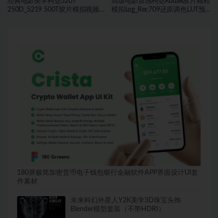
经典电影美学柯达5207
高级电影质感柯达Kodak胶片颗粒
250D_5219 500T胶片模拟视频色
模拟Log_Rec709还原调色LUT预
彩分级调色LUT预设
设
180屏极简加密货币电子钱包银行金融软件APP界面设计UI套
件素材
未来科幻外星人Y2K美学3D珠宝头饰
Blender模型套装（不带HDRI）