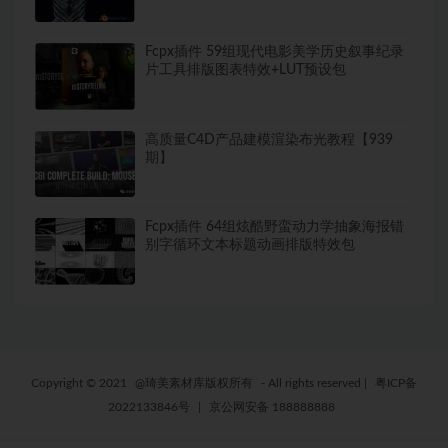
Fcpx插件 59组现代电影美学历史叙事纪录
片工具排版图表特效+LUT预设包
高质量C4D产品建模渲染布光教程【939
期】
Fcpx插件 64组炫酷野蛮动力学抽象海报错
别字循环文本标题动画排版特效包
Copyright © 2021
@琦美素材库版权所有
- All rights reserved
|
粤ICP备
2022133846号
|
京公网安备 188888888