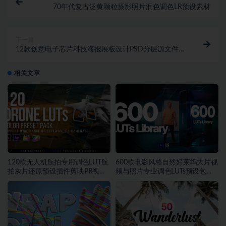
70年代复古泛黄颗粒摄影照片润色调色LR预设素材
下一篇
12款创意电子芯片科技海报展板设计PSD分层源文件模
板素材
相关文章
120款无人机航拍专用调色LUT航
600款电影风格自然好莱坞大片视
拍灰片还原预设插件剪映PR视频
频与照片专业调色LUTs预设包素
调色
材