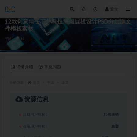
登录
全部
12款创意电子芯片科技海报展板设计PSD分层源文
件模板素材
平面
15
详情介绍
常见问题
当前位置：
首页
平面
正文
资源信息
普通用户特权：
15琦美钻
会员用户特权：
免费