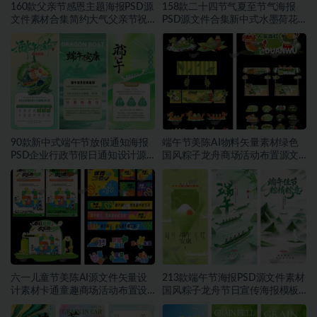
160款父亲节感恩主题海报PSD源
158款二十四节气夏至节气海报
文件素材合集简约大气父亲节祝
PSD源文件合集新中式水墨荷花
福宣传设计素材~1559期
二十四节气朋友圈宣传模板素材
~1553期
90款新中式端午节放假通知海报
端午节美陈AI物料矢量素材绿色
PSD企业行政节假日通知设计源
国风粽子龙舟商场活动布置源文
文件素材~1552期
件模板素材~1549期
六一儿童节美陈AI源文件矢量设
213款端午节海报PSD源文件素材
计素材卡通童趣商场活动布置设
国风粽子龙舟节日宣传海报模板
计模板合集~1548期
合集~1457期