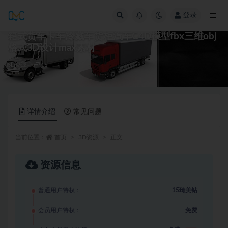
登录
全部
箱式货车卡车冷藏车货柜汽车C4D模型fbx三维obj
格式3D设计max素材
3D资源
15
详情介绍
常见问题
当前位置：
首页
3D资源
正文
资源信息
普通用户特权：
15琦美钻
会员用户特权：
免费