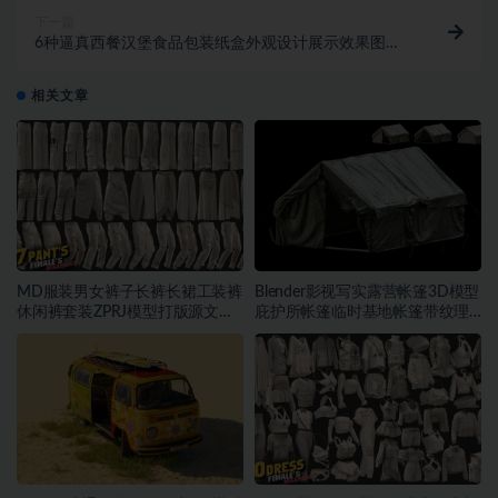
下一篇
6种逼真西餐汉堡食品包装纸盒外观设计展示效果图
PSD样机模板素材
相关文章
MD服装男女裤子长裤长裙工装裤
Blender影视写实露营帐篷3D模型
休闲裤套装ZPRJ模型打版源文件
庇护所帐篷临时基地帐篷带纹理
3D服装
贴图