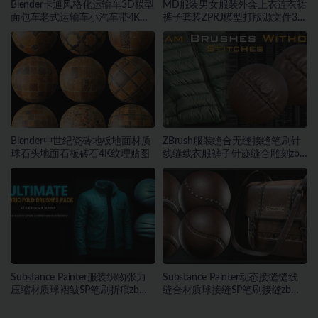
Blender卡通风格化运输车3D模型
MD服装男女服装外套上衣连衣裙
面包车老式运输车小汽车带4K纹
裤子套装ZPRJ模型打版源文件3D
理
服装
Blender中世纪瓷砖地板地面材质
ZBrush服装缝合无缝接缝笔刷针
球石头地面石板砖石4K纹理贴图
线缝线衣服裤子针迹缝合雕刻zb
笔刷
Substance Painter服装织物张力
Substance Painter动态接缝缝线
压缩材质球褶皱SP笔刷折痕zb笔
缝合材质球接缝SP笔刷接缝zb笔
刷
刷