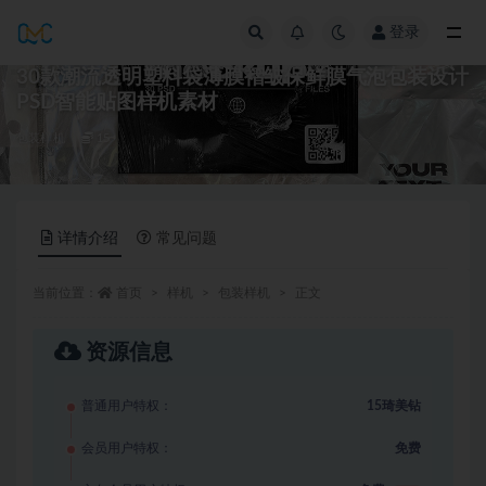
登录
全部
30款潮流透明塑料袋薄膜褶皱保鲜膜气泡包装设计
PSD智能贴图样机素材
包装样机
15
详情介绍
常见问题
当前位置：
首页
样机
包装样机
正文
资源信息
普通用户特权：
15琦美钻
会员用户特权：
免费