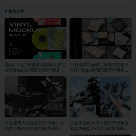
设
相关文章
潮流CD唱片光盘透明塑料薄膜包
17款逼真钻石珠宝项链戒指包装
装胶袋贴纸封面PS贴图样机设计
盒设计Logo贴图PS展示样机模板
素材
素材
10款暗黑系混凝土背景化妆护肤
13款实拍冬天雪地场景产品包装
品按压瓶包装瓶塑料瓶设计PS展
纸盒快递盒设计展示效果图PS贴
示贴图样机模板素材
图样机模板