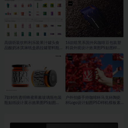
高级听装饮料利乐装果汁罐头食
16款暗黑系国外风咖啡豆包装塑
品酸奶冰淇淋纸盒易拉罐塑料瓶
料袋外观设计效果图PS贴图样机
PSD样机
MOCKUP模板素材
7款时尚透明蜂蜜果酱玻璃瓶包装
户外拍摄手持咖啡杯马克杯陶瓷
瓶贴纸设计展示效果图PS贴图样
杯Logo设计贴图PSD样机模板素
机模板
材