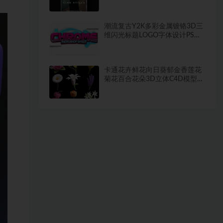
潮流复古Y2K多彩金属镀铬3D三
维闪光标题LOGO字体设计PS特
效样机模板
卡通花卉鲜花向日葵郁金香莲花
菊花百合花朵3D立体C4D模型
obj素材