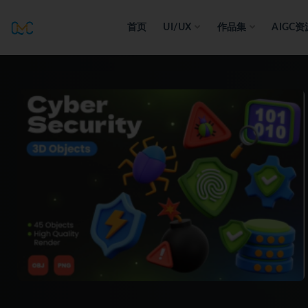
首页
UI/UX
作品集
AIGC资
全部