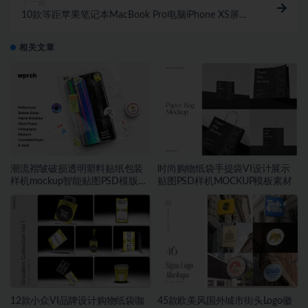
下一篇
10款等距苹果笔记本MacBook Pro电脑iPhone XS屏幕
演示样机PSD模板素材
相关文章
潮流褶皱破损透明塑料贴纸包装
时尚购物纸袋手提袋VI设计展示
样机mockup智能贴图PSD模版设
贴图PSD样机MOCKUP模板素材
计素材
12款小众VI品牌设计购物纸袋咖
45款欧美风国外城市街头Logo徽