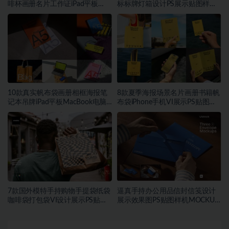
啡杯画册名片工作证iPad平板
标标牌灯箱设计PS展示贴图样机
MacBook电脑iPhone手机贴图
模板
PSD样机模板
10款真实帆布袋画册相框海报笔
8款夏季海报场景名片画册书籍帆
记本吊牌iPad平板MacBook电脑
布袋iPhone手机VI展示PS贴图样
Vi贴图PSD样机模板
机模板
7款国外模特手持购物手提袋纸袋
逼真手持办公用品信封信笺设计
咖啡袋打包袋VI设计展示PS贴图
展示效果图PS贴图样机MOCKUP
样机MOCKUP模板素材
模板素材