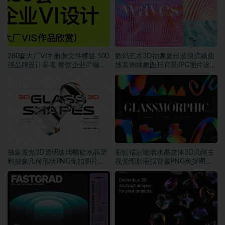
280套大厂VI手册源文件模版 500
数码艺术3D抽象夏日波浪流畅曲
强品牌设计参考 餐饮企业高端矢
线装饰抽象图形背景JPG图片设计
量~1534期
素材
抽象发光3D透明玻璃螺旋水晶塑
彩虹镭射玻璃水晶立体3D几何主
料抽象几何形状PNG免扣图片设
视觉图形海报背景PNG免抠图片
计素材
素材