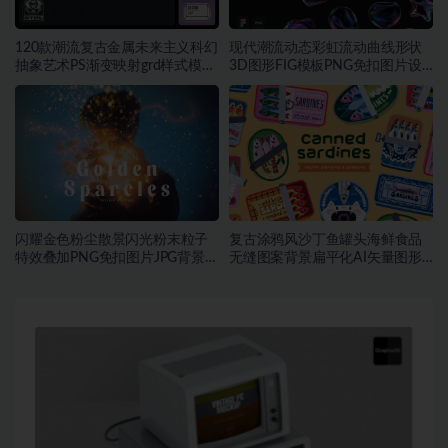
120款潮流复古金属未来主义科幻
现代潮流动态彩虹流动曲线形状
抽象艺术PS渐变映射grd样式模板
3D图形FIG模板PNG免扣图片设
素材
计素材
闪耀金色粉尘散景闪光粉末粒子
复古涂鸦风沙丁鱼罐头海鲜食品
特效叠加PNG免扣图片JPG背景素
无缝图案背景扁平化AI矢量图形
材
素材