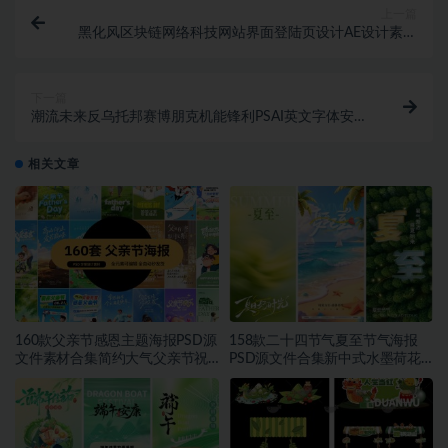
上一篇
黑化风区块链网络科技网站界面登陆页设计AE设计素材
源文件
下一篇
潮流未来反乌托邦赛博朋克机能锋利PSAI英文字体安装
包素材
相关文章
160款父亲节感恩主题海报PSD源
158款二十四节气夏至节气海报
文件素材合集简约大气父亲节祝
PSD源文件合集新中式水墨荷花
福宣传设计素材~1559期
二十四节气朋友圈宣传模板素材
~1553期