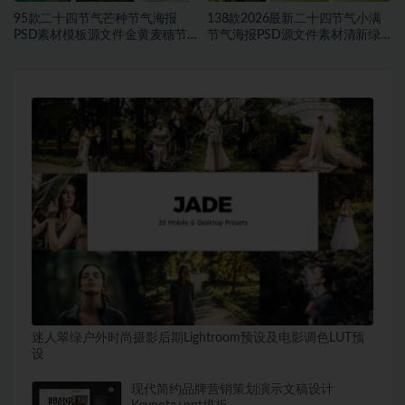
95款二十四节气芒种节气海报
138款2026最新二十四节气小满
PSD素材模板源文件金黄麦穗节
节气海报PSD源文件素材清新绿
日宣传海报合集~1543期
色麦穗节日宣传海报合集~1542
期
迷人翠绿户外时尚摄影后期Lightroom预设及电影调色LUT预
设
现代简约品牌营销策划演示文稿设计