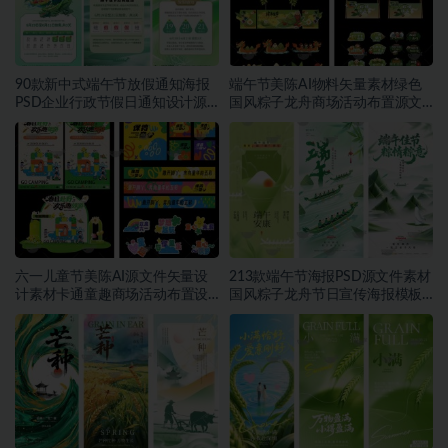
90款新中式端午节放假通知海报
端午节美陈AI物料矢量素材绿色
PSD企业行政节假日通知设计源
国风粽子龙舟商场活动布置源文
文件素材~1552期
件模板素材~1549期
六一儿童节美陈AI源文件矢量设
213款端午节海报PSD源文件素材
计素材卡通童趣商场活动布置设
国风粽子龙舟节日宣传海报模板
计模板合集~1548期
合集~1457期