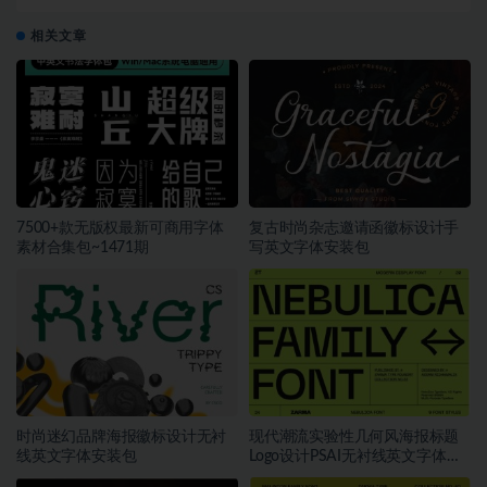
Panel，支持win和mac系统
相关文章
7500+款无版权最新可商用字体
复古时尚杂志邀请函徽标设计手
素材合集包~1471期
写英文字体安装包
时尚迷幻品牌海报徽标设计无衬
现代潮流实验性几何风海报标题
线英文字体安装包
Logo设计PSAI无衬线英文字体安
装包