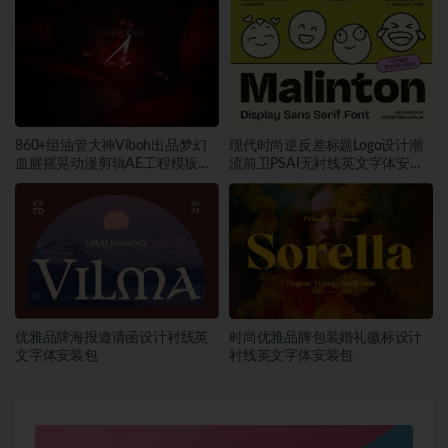
860+组油管大神Viboh出品梦幻
现代时尚逆反差标题Logo设计潮
血腥摇晃动漫剪辑AE工程模板预
流前卫PSAI无衬线英文字体安装
设叠加视频音效字体素材包
包素材
优雅品牌海报邀请函设计衬线英
时尚优雅品牌包装婚礼徽标设计
文字体安装包
衬线英文字体安装包