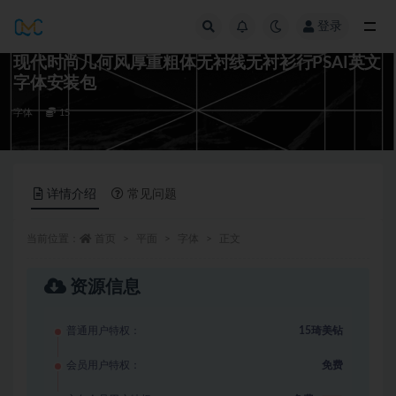
登录
全部
现代时尚几何风厚重粗体无衬线无衬衫行PSAI英文
字体安装包
字体
15
详情介绍
常见问题
当前位置：
首页
平面
字体
正文
资源信息
普通用户特权：
15琦美钻
会员用户特权：
免费