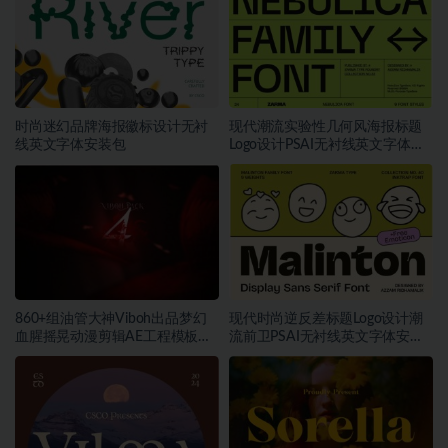
时尚迷幻品牌海报徽标设计无衬
现代潮流实验性几何风海报标题
线英文字体安装包
Logo设计PSAI无衬线英文字体安
装包
860+组油管大神Viboh出品梦幻
现代时尚逆反差标题Logo设计潮
血腥摇晃动漫剪辑AE工程模板预
流前卫PSAI无衬线英文字体安装
设叠加视频音效字体素材包
包素材