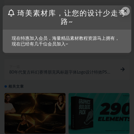
×
琦美素材库，让您的设计少走弯
收藏
链接
路~
现在特惠加入会员，海量精品素材教程资源马上拥有，
上一篇
现在已经有几千位会员加入~
全息酸性液态流体蠕动迷幻扭曲拉伸发光特效模板PS设
计素材
下一篇
80年代复古科幻赛博朋克风标题字体Logo设计特效PSD
样机模板素材
相关文章