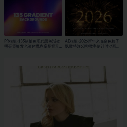
PR模板-135款抽象现代颜色渐变
AE模板-2026新年来临金色粒子
明亮霓虹发光液体模糊朦胧背景
飘散特效60秒数字倒计时动画片
动画素材
头