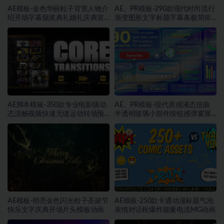
AE模板-金色华丽粒子背景人物介
AE、PR模板-290款现代时尚流行
绍开场字幕颁奖典礼婚礼庆典宣
渐变图形文字标题字幕条极简排
传动画
版动画
AE脚本模板-350款专业电影级动
AE、PR模板-现代质感液态扭曲
态流畅视频快速无缝运动转场预
半透明玻璃小部件按钮感弹窗展
设
示动画素材
AE模板-明亮金色闪光粒子圣诞节
AE模板-250款卡通动漫标题气泡
快乐文字庆典开场片头模板动画
表情对话框爆炸能量电流MG动画