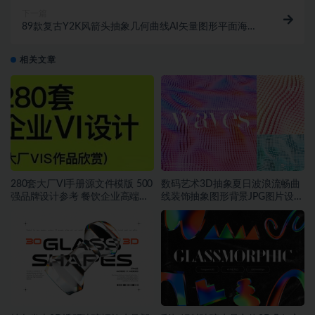
下一篇
89款复古Y2K风箭头抽象几何曲线AI矢量图形平面海报
元素设计套件
相关文章
280套大厂VI手册源文件模版 500
数码艺术3D抽象夏日波浪流畅曲
强品牌设计参考 餐饮企业高端矢
线装饰抽象图形背景JPG图片设计
量~1534期
素材