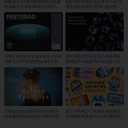
抽象发光3D透明玻璃螺旋水晶塑
彩虹镭射玻璃水晶立体3D几何主
料抽象几何形状PNG免扣图片设
视觉图形海报背景PNG免抠图片
计素材
素材
120款潮流复古金属未来主义科幻
现代潮流动态彩虹流动曲线形状
抽象艺术PS渐变映射grd样式模板
3D图形FIG模板PNG免扣图片设
素材
计素材
闪耀金色粉尘散景闪光粉末粒子
复古涂鸦风沙丁鱼罐头海鲜食品
特效叠加PNG免扣图片JPG背景素
无缝图案背景扁平化AI矢量图形
材
素材