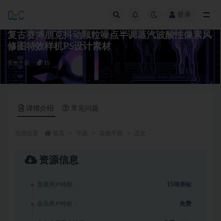
登录
全部
复古赛博朋克抖动颗粒噪点半调蒸汽波酸性像素风
修图特效样机PS设计素材
其他平面
15
详情介绍
常见问题
当前位置：
首页
平面
其他平面
正文
资源信息
普通用户特权：
15琦美钻
会员用户特权：
免费