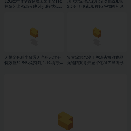
120款潮流复古金属未来主义科幻
现代潮流动态彩虹流动曲线形状
抽象艺术PS渐变映射grd样式模板
3D图形FIG模板PNG免扣图片设
素材
计素材
闪耀金色粉尘散景闪光粉末粒子
复古涂鸦风沙丁鱼罐头海鲜食品
特效叠加PNG免扣图片JPG背景素
无缝图案背景扁平化AI矢量图形
材
素材