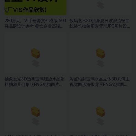
280套大厂VI手册源文件模版 500
数码艺术3D抽象夏日波浪流畅曲
强品牌设计参考 餐饮企业高端矢
线装饰抽象图形背景JPG图片设计
量~1534期
素材
抽象发光3D透明玻璃螺旋水晶塑
彩虹镭射玻璃水晶立体3D几何主
料抽象几何形状PNG免扣图片设
视觉图形海报背景PNG免抠图片
计素材
素材