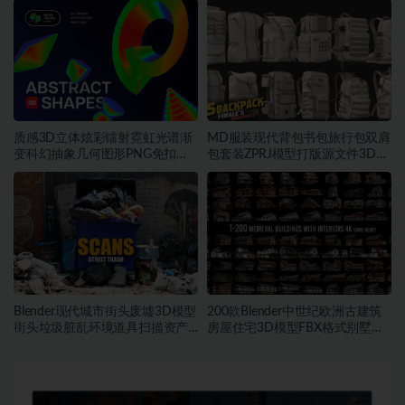
质感3D立体炫彩镭射霓虹光谱渐
MD服装现代背包书包旅行包双肩
变科幻抽象几何图形PNG免扣设
包套装ZPRJ模型打版源文件3D服
计素材
装
Blender现代城市街头废墟3D模型
200款Blender中世纪欧洲古建筑
街头垃圾脏乱环境道具扫描资产
房屋住宅3D模型FBX格式别墅带
FBX模型
4K纹理