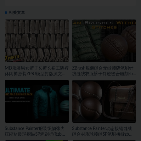
贴图样机素材模板
相关文章
MD服装男女裤子长裤长裙工装裤
ZBrush服装缝合无缝接缝笔刷针
休闲裤套装ZPRJ模型打版源文件
线缝线衣服裤子针迹缝合雕刻zb
3D服装
笔刷
Substance Painter服装织物张力
Substance Painter动态接缝缝线
压缩材质球褶皱SP笔刷折痕zb笔
缝合材质球接缝SP笔刷接缝zb笔
刷
刷