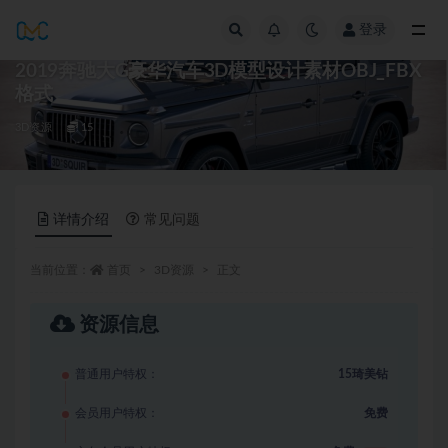
登录
全部
2019奔驰大G豪华汽车3D模型设计素材OBJ_FBX
格式
3D资源
15
详情介绍
常见问题
当前位置：
首页
3D资源
正文
资源信息
普通用户特权：
15琦美钻
会员用户特权：
免费