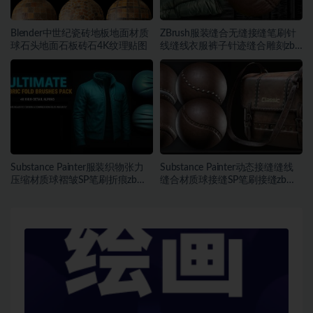
Blender中世纪瓷砖地板地面材质
ZBrush服装缝合无缝接缝笔刷针
球石头地面石板砖石4K纹理贴图
线缝线衣服裤子针迹缝合雕刻zb
笔刷
Substance Painter服装织物张力
Substance Painter动态接缝缝线
压缩材质球褶皱SP笔刷折痕zb笔
缝合材质球接缝SP笔刷接缝zb笔
刷
刷