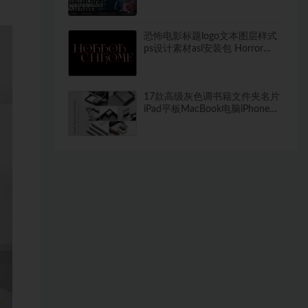
型白模
恐怖电影标题logo文本图层样式
ps设计素材asl安装包 Horror
Chrome by ALBU
17款高级灰色调书籍文件夹名片
iPad平板MacBook电脑iPhone手
机VI设计展示PS贴图样机