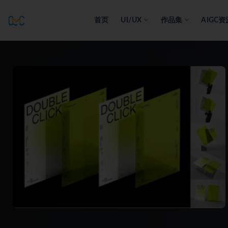
首页
UI/UX
作品集
AIGC资
全部