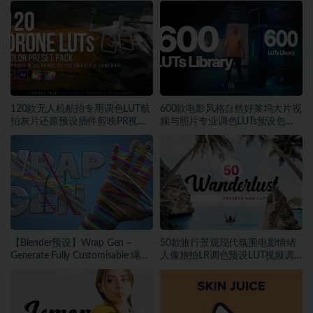
120款无人机航拍专用调色LUT航
600款电影风格自然好莱坞大片视
拍灰片还原预设插件剪映PR视频
频与照片专业调色LUTs预设包素
调色
材
【Blender预设】Wrap Gen –
50款旅行景观现代氛围电影情绪
Generate Fully Customisable 绳索
人像旅拍LR调色预设LUT视频调
包装带缠绕生成器
色素材