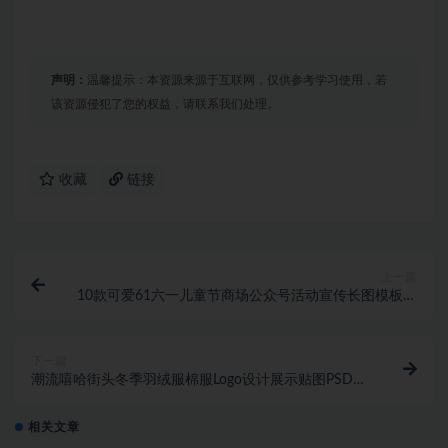
声明：
温馨提示：本资源来源于互联网，仅供参考学习使用，若
该资源侵犯了您的权益，请联系我们处理。
收藏
链接
上一篇
10款可爱61六一儿童节商场公众号活动宣传长图模板海
报psd设计素材 1276期
下一篇
潮流嘻哈街头冬季羽绒服棉服Logo设计展示贴图PSD样
机模板素材
相关文章