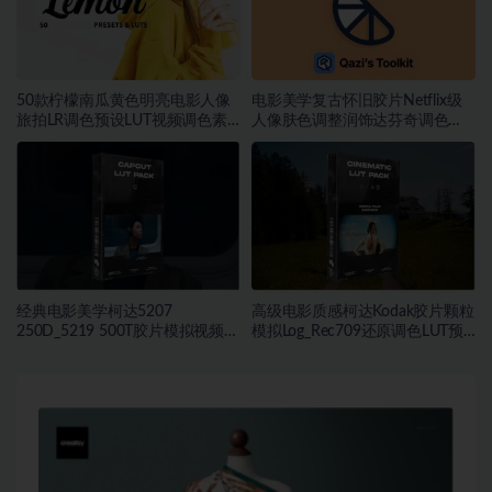
50款柠檬南瓜黄色明亮电影人像
电影美学复古怀旧胶片Netflix级
旅拍LR调色预设LUT视频调色素
人像肤色调整润饰达芬奇调色
材
DCTL插件
经典电影美学柯达5207
高级电影质感柯达Kodak胶片颗粒
250D_5219 500T胶片模拟视频色
模拟Log_Rec709还原调色LUT预
彩分级调色LUT预设
设