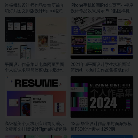
终极摄影设计师作品集简历简介
iPhone手机长图iPad长页面小程序
幻灯片图文排版设计Figma格式素
设计作品效果展示PSD贴图样机
材
设计素材
平面设计作品集UI电商网页界面
2024年ui平面设计学生求职面试
个人面试求职简历模板psd设计素
简历ai、cdr封面作品集模板psd素
材~1323期
材 1306期
高级精美个人求职应聘简历演示
43套 毕业设计作品集封面海报模
文稿图文排版设计Figma模板套件
板PSD设计素材 1299期